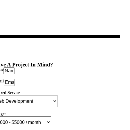
ve A Project In Mind?
me
il
ired Service
get