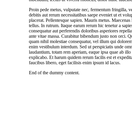
Proin pede metus, vulputate nec, fermentum fringilla, v
debitis aut rerum necessitatibus saepe eveniet ut et vol
placerat. Pellentesque sapien. Mauris metus. Maecenas lib
tellus. In rutrum. Itaque earum rerum hic tenetur a sapie
consequatur aut perferendis doloribus asperiores repella
ante vitae massa. Curabitur bibendum justo non orci. Qui
quam nihil molestiae consequatur, vel illum qui dolorem
enim vestibulum interdum. Sed ut perspiciatis unde omn
laudantium, totam rem aperiam, eaque ipsa quae ab illo in
explicabo. Et harum quidem rerum facilis est et expedita
faucibus libero, eget facilisis enim ipsum id lacus.
End of the dummy content.