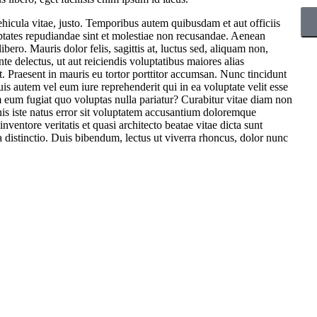
ehicula vitae, justo. Temporibus autem quibusdam et aut officiis
uptates repudiandae sint et molestiae non recusandae. Aenean
ero. Mauris dolor felis, sagittis at, luctus sed, aliquam non,
nte delectus, ut aut reiciendis voluptatibus maiores alias
t. Praesent in mauris eu tortor porttitor accumsan. Nunc tincidunt
s autem vel eum iure reprehenderit qui in ea voluptate velit esse
 eum fugiat quo voluptas nulla pariatur? Curabitur vitae diam non
is iste natus error sit voluptatem accusantium doloremque
ventore veritatis et quasi architecto beatae vitae dicta sunt
 distinctio. Duis bibendum, lectus ut viverra rhoncus, dolor nunc