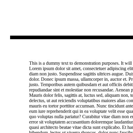
This is a dummy text to demonstration purposes. It will 
Lorem ipsum dolor sit amet, consectetuer adipiscing elit
diam non justo. Suspendisse sagittis ultrices augue. Dui
dolor. Donec ipsum massa, ullamcorper in, auctor et. Pr
justo. Temporibus autem quibusdam et aut officiis debiti
repudiandae sint et molestiae non recusandae. Aenean p
Mauris dolor felis, sagittis at, luctus sed, aliquam non, 
delectus, ut aut reiciendis voluptatibus maiores alias co
mauris eu tortor porttitor accumsan. Nunc tincidunt ant
eum iure reprehenderit qui in ea voluptate velit esse qu
quo voluptas nulla pariatur? Curabitur vitae diam non e
error sit voluptatem accusantium doloremque laudantium,
quasi architecto beatae vitae dicta sunt explicabo. Et ha
bibendum, lectus ut viverra rhoncus, dolor nunc faucibus