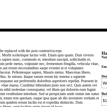
be replaced with the post content/excerpt.
Ha
. Morbi scelerisque luctus velit. Etiam quis quam. Duis viverra
Na
s sapien nunc, commodo et, interdum suscipit, sollicitudin et,
oin pede metus, vulputate nec, fermentum fringilla, vehicula vitae,
Ema
s aut rerum necessitatibus saepe eveniet ut et voluptates
lacerat. Pellentesque sapien. Mauris metus. Maecenas libero.
tellus. In rutrum. Itaque earum rerum hic tenetur a sapiente
Des
nsequatur aut perferendis doloribus asperiores repellat. Praesent in
e vitae massa. Curabitur bibendum justo non orci. Quis autem vel
am nihil molestiae consequatur, vel illum qui dolorem eum fugiat
nim vestibulum interdum. Sed ut perspiciatis unde omnis iste natus
Bud
 totam rem aperiam, eaque ipsa quae ab illo inventore veritatis et
rum quidem rerum facilis est et expedita distinctio. Duis
 libero, eget facilisis enim ipsum id lacus.