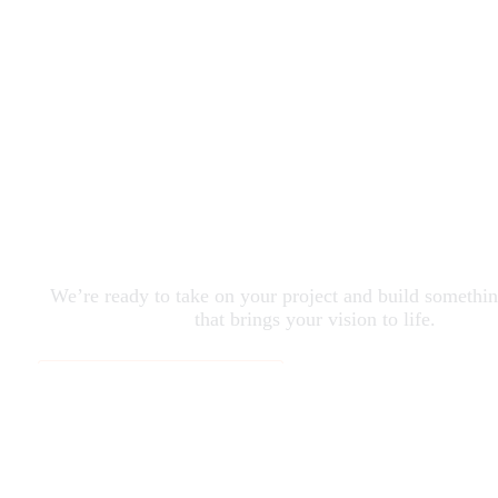
Have a pro
Let’s brin
We’re ready to take on your project and build somethi
that brings your vision to life.
Book A Free Strategy Call