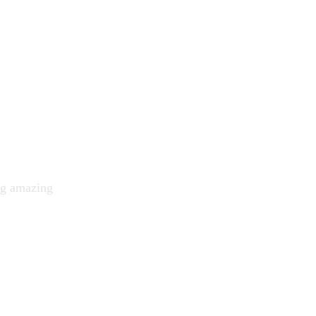
ject in mind?
g it to life
ng amazing